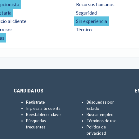
pcionista
Recursos humanos
etaria
Seguridad
cio al cliente
Sin experiencia
rvisor
Técnico
as
CANDIDATOS
E
Regístrate
Búsquedas por
Ingresa a tu cuenta
Estado
Reestablecer clave
Buscar empleo
Búsquedas
Términos de uso
frecuentes
Política de
privacidad