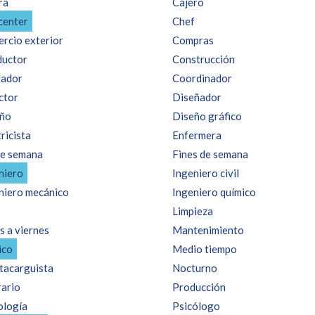
ra
Cajero
 center
Chef
rcio exterior
Compras
uctor
Construcción
ador
Coordinador
ctor
Diseñador
ño
Diseño gráfico
ricista
Enfermera
de semana
Fines de semana
niero
Ingeniero civil
niero mecánico
Ingeniero químico
Limpieza
s a viernes
Mantenimiento
ico
Medio tiempo
acarguista
Nocturno
ario
Producción
ología
Psicólogo