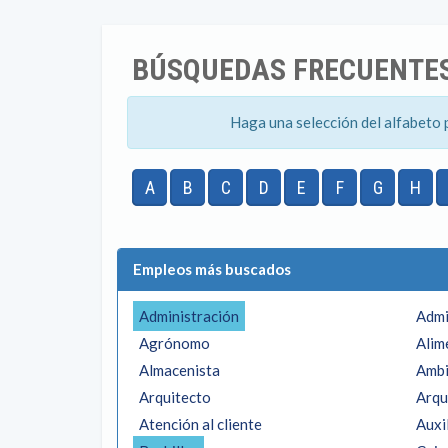
BÚSQUEDAS FRECUENTES
Haga una selección del alfabeto 
A
B
C
D
E
F
G
H
Empleos más buscados
Administración
Admi
Agrónomo
Alim
Almacenista
Ambi
Arquitecto
Arqu
Atención al cliente
Auxi