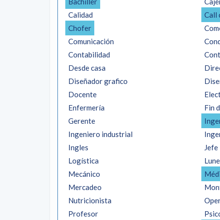
Bachiller
Caje
Calidad
Call
Chofer
Come
Comunicación
Cond
Contabilidad
Cont
Desde casa
Dire
Diseñador grafico
Dise
Docente
Elect
Enfermería
Fin 
Gerente
Inge
Ingeniero industrial
Inge
Ingles
Jefe
Logística
Lune
Mecánico
Méd
Mercadeo
Mont
Nutricionista
Oper
Profesor
Psic