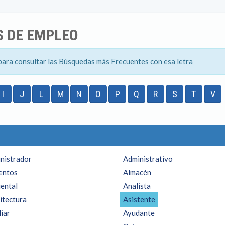
 DE EMPLEO
para consultar las Búsquedas más Frecuentes con esa letra
I
J
L
M
N
O
P
Q
R
S
T
V
nistrador
Administrativo
entos
Almacén
ental
Analista
itectura
Asistente
liar
Ayudante