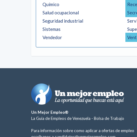
Químico
Rece
Salud ocupacional
Secr
Seguridad industrial
Servi
Sistemas
Supe
Vendedor
Vent
Un Mejor Empleo®
La Guía de Empleos de Venezuela -
Bolsa de Trabajo
Para información sobre como aplicar a ofertas de empleo
escríbanos a
candidatos@unmejorempleo.com