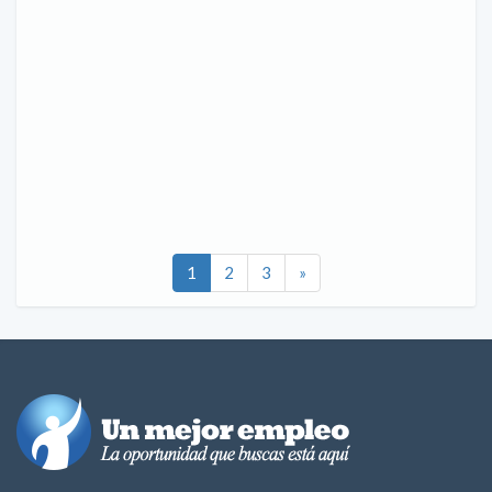
1
2
3
»