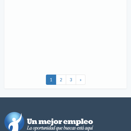
1
2
3
»