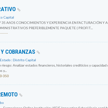
RATIVO
to Capital
Y 35 AñOS CONOCIMIENTOS Y EXPERIENCIA EN FACTURACIÓN Y 
INISTRATIVOS PREFERIBLEMENTE PAQUETE ( PROFIT...
------
O Y COBRANZAS
Estado : Distrito Capital
 riesgo: Analizar estados financieros, historiales crediticios y capacidad
 y...
00-350
 REMOTO
obo
 – Formaciones Online Institución: ISEIE Innovation School (iseie.com) 