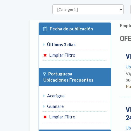
Categorías
E
Emple
Fecha de publicación
OFE
Últimos 3 días
Limpiar Filtro
V
Ub
Vi
Portuguesa
Ubicaciones Frecuentes
bu
Pu
Acarigua
Guanare
V
2
Limpiar Filtro
Ub