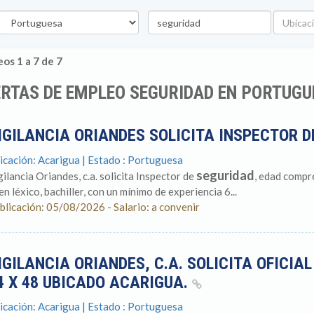
stado
Palabra
Ubicació
clave
os 1 a 7 de 7
RTAS DE EMPLEO SEGURIDAD EN PORTUGU
IGILANCIA ORIANDES SOLICITA INSPECTOR 
icación: Acarigua | Estado : Portuguesa
seguridad
gilancia Oriandes, c.a. solicita Inspector de
, edad compr
en léxico, bachiller, con un mínimo de experiencia 6...
blicación: 05/08/2026 - Salario: a convenir
IGILANCIA ORIANDES, C.A. SOLICITA OFICIA
4 X 48 UBICADO ACARIGUA.
icación: Acarigua | Estado : Portuguesa