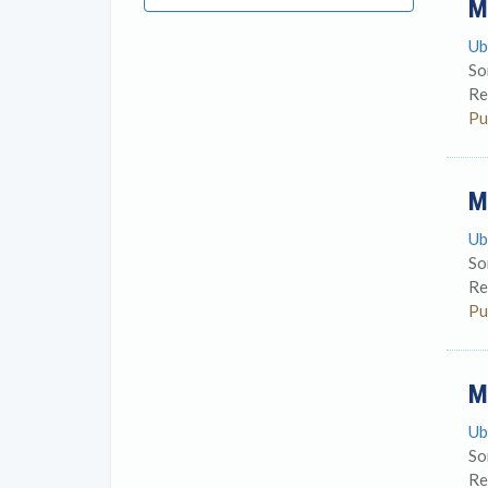
M
Ub
So
Re
Pu
M
Ub
So
Re
Pu
M
Ub
So
Re