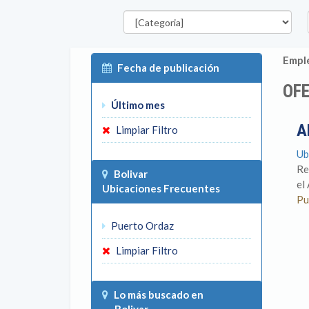
Categorías
E
Emple
Fecha de publicación
OFE
Último mes
A
Limpiar Filtro
Ub
Re
Bolivar
el
Ubicaciones Frecuentes
Pu
Puerto Ordaz
Limpiar Filtro
Lo más buscado en