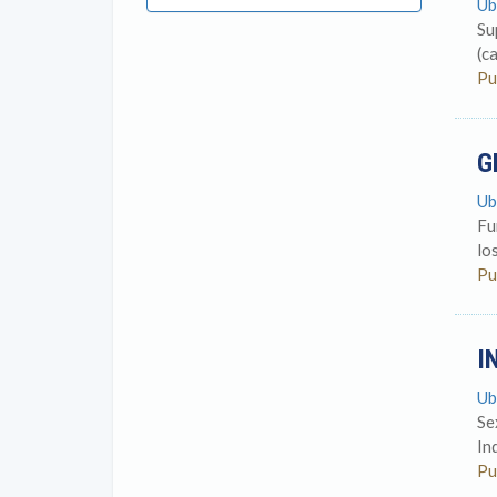
Ub
Su
(c
Pu
G
Ub
Fu
lo
Pu
I
Ub
Se
In
Pu