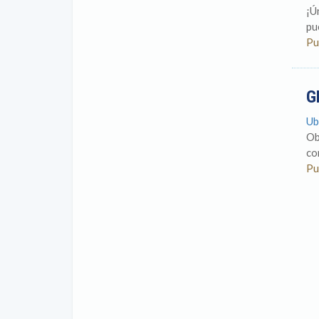
¡Ú
pu
Pu
G
Ub
Ob
co
Pu