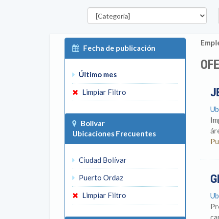
Categorías
E
Emple
Fecha de publicación
OFE
Último mes
J
Limpiar Filtro
Ub
Im
Bolivar
ár
Ubicaciones Frecuentes
Pu
Ciudad Bolívar
G
Puerto Ordaz
Limpiar Filtro
Ub
Pr
ca