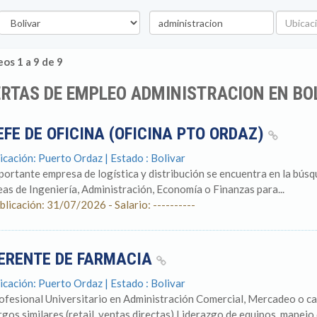
stado
Palabra
Ubicació
clave
os 1 a 9 de 9
RTAS DE EMPLEO ADMINISTRACION EN BO
EFE DE OFICINA (OFICINA PTO ORDAZ)
icación: Puerto Ordaz | Estado : Bolivar
portante empresa de logística y distribución se encuentra en la búsq
eas de Ingeniería, Administración, Economía o Finanzas para...
blicación: 31/07/2026 - Salario: ----------
ERENTE DE FARMACIA
icación: Puerto Ordaz | Estado : Bolivar
ofesional Universitario en Administración Comercial, Mercadeo o car
rgos similares (retail, ventas directas) Liderazgo de equipos, manejo d