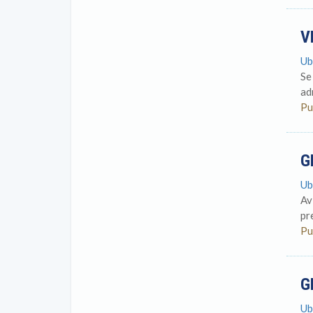
V
Ub
Se
ad
Pu
G
Ub
Av
pr
Pu
G
Ub