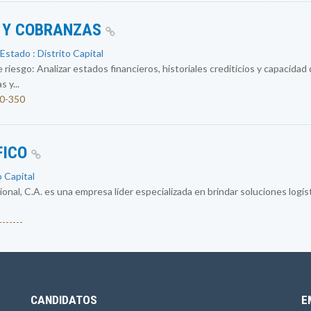
O Y COBRANZAS
Estado : Distrito Capital
 riesgo: Analizar estados financieros, historiales crediticios y capacidad
 y...
00-350
FICO
o Capital
al, C.A. es una empresa líder especializada en brindar soluciones logísti
------
CANDIDATOS
E