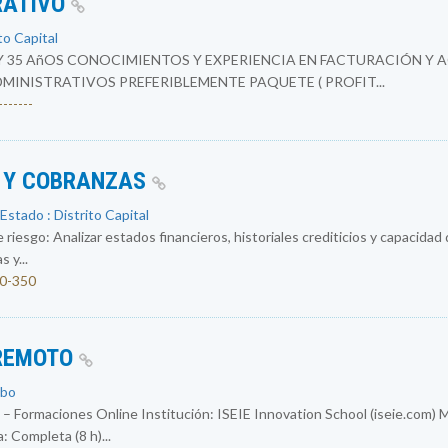
RATIVO
to Capital
Y 35 AñOS CONOCIMIENTOS Y EXPERIENCIA EN FACTURACIÓN Y 
INISTRATIVOS PREFERIBLEMENTE PAQUETE ( PROFIT...
------
O Y COBRANZAS
Estado : Distrito Capital
 riesgo: Analizar estados financieros, historiales crediticios y capacidad
 y...
00-350
 REMOTO
obo
 – Formaciones Online Institución: ISEIE Innovation School (iseie.com) 
 Completa (8 h)...