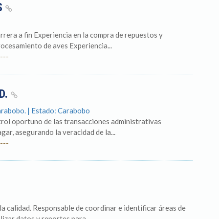
S
arrera a fin Experiencia en la compra de repuestos y
rocesamiento de aves Experiencia...
---
D.
Carabobo. | Estado: Carabobo
ntrol oportuno de las transacciones administrativas
gar, asegurando la veracidad de la...
---
 calidad. Responsable de coordinar e identificar áreas de
izar datos y reportes para...