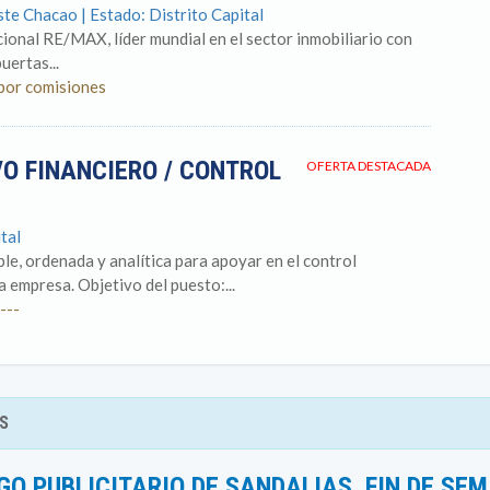
te Chacao | Estado: Distrito Capital
onal RE/MAX, líder mundial en el sector inmobiliario con
uertas...
 por comisiones
O FINANCIERO / CONTROL
OFERTA DESTACADA
tal
e, ordenada y analítica para apoyar en el control
a empresa. Objetivo del puesto:...
---
S
O PUBLICITARIO DE SANDALIAS. FIN DE SE