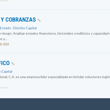
------
O Y COBRANZAS
Estado : Distrito Capital
 riesgo: Analizar estados financieros, historiales crediticios y capacidad
 y...
00-350
FICO
o Capital
al, C.A. es una empresa líder especializada en brindar soluciones logísti
------