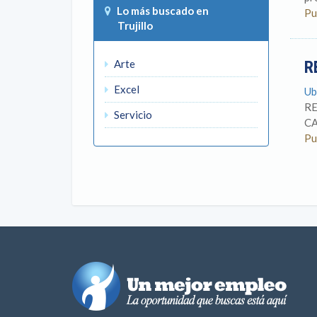
Lo más buscado en
Pu
Trujillo
Arte
R
Excel
Ub
RE
Servicio
CA
Pu