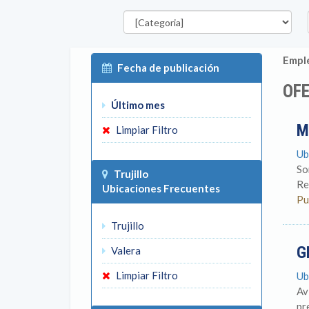
Categorías
E
Emple
Fecha de publicación
OFE
Último mes
M
Limpiar Filtro
Ub
So
Trujillo
Re
Ubicaciones Frecuentes
Pu
Trujillo
G
Valera
Limpiar Filtro
Ub
Av
pr