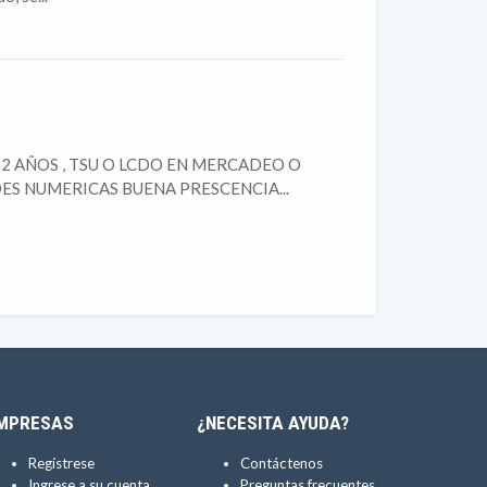
2 AÑOS , TSU O LCDO EN MERCADEO O
S NUMERICAS BUENA PRESCENCIA...
MPRESAS
¿NECESITA AYUDA?
Regístrese
Contáctenos
Ingrese a su cuenta
Preguntas frecuentes