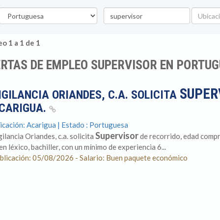
stado
Palabra
Ubicació
clave
o 1 a 1 de 1
RTAS DE EMPLEO SUPERVISOR EN PORTU
SUPER
IGILANCIA ORIANDES, C.A. SOLICITA
CARIGUA.
icación: Acarigua | Estado : Portuguesa
Supervisor
gilancia Oriandes, c.a. solicita
de recorrido, edad compr
en léxico, bachiller, con un mínimo de experiencia 6...
blicación: 05/08/2026 - Salario: Buen paquete económico