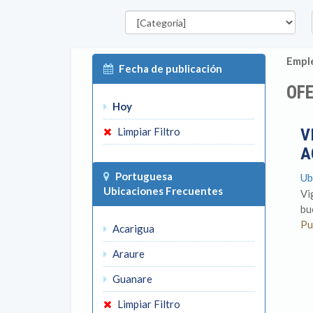
Categorías
E
Emple
Fecha de publicación
OFE
Hoy
Limpiar Filtro
V
A
Portuguesa
Ub
Ubicaciones Frecuentes
Vi
bu
Pu
Acarigua
Araure
Guanare
Limpiar Filtro