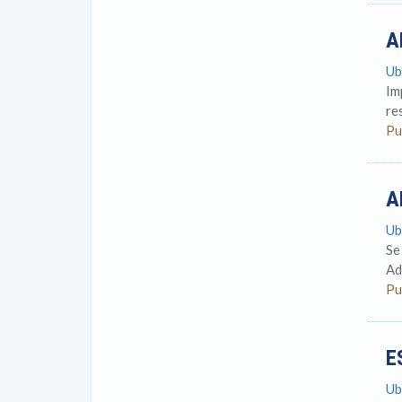
A
Ub
Im
re
Pu
A
Ub
Se
Ad
Pu
E
Ub