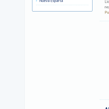
Nueva Esparta
Li
ne
Pu