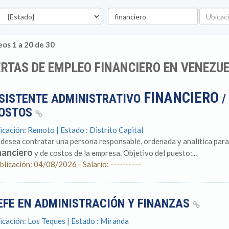
stado
Palabra
Ubicació
clave
os 1 a 20 de 30
RTAS DE EMPLEO FINANCIERO EN VENEZU
FINANCIERO
SISTENTE ADMINISTRATIVO
/
OSTOS
icación: Remoto | Estado : Distrito Capital
 desea contratar una persona responsable, ordenada y analítica para 
nanciero
y de costos de la empresa. Objetivo del puesto:...
blicación: 04/08/2026 - Salario: ----------
EFE EN ADMINISTRACIÓN Y FINANZAS
icación: Los Teques | Estado : Miranda