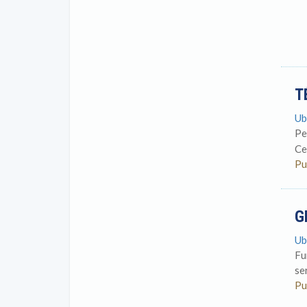
T
Ub
Pe
Ce
Pu
G
Ub
Fu
se
Pu