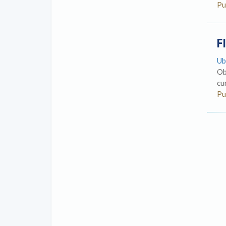
Pu
F
Ub
Ob
cu
Pu