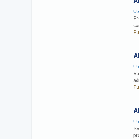
A
Ub
Pr
co
Pu
A
Ub
Bu
ad
Pu
A
Ub
Re
pr