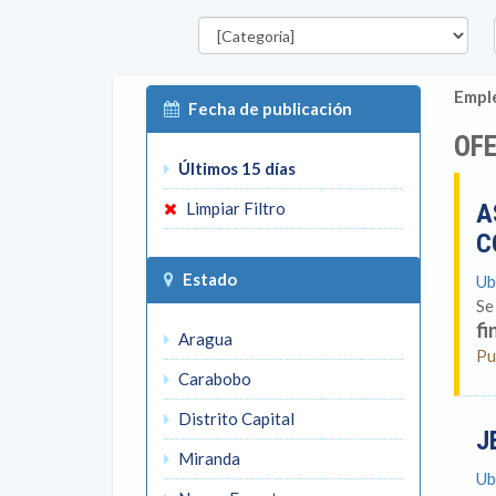
Categorías
E
Emple
Fecha de publicación
OFE
Últimos 15 días
Limpiar Filtro
A
C
Estado
Ub
Se
fi
Aragua
Pu
Carabobo
Distrito Capital
J
Miranda
Ub