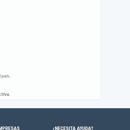
 país.
tiva.
MPRESAS
¿NECESITA AYUDA?