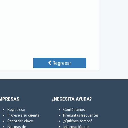
Regresar
MPRESAS
¿NECESITA AYUDA?
Regístrese
Contáctenos
Ingrese a su cuenta
Preguntas frecuentes
Recordar clave
¿Quiénes somos?
Normas de
Información de