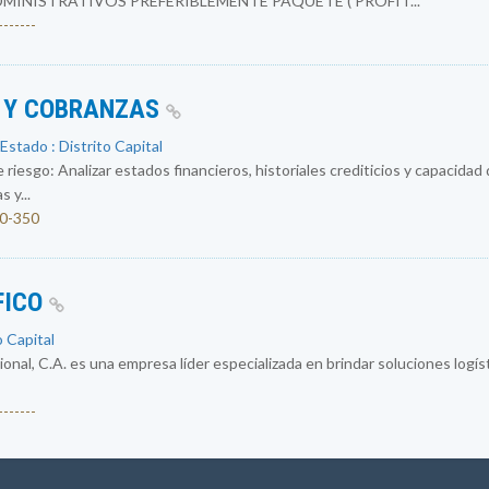
INISTRATIVOS PREFERIBLEMENTE PAQUETE ( PROFIT...
------
O Y COBRANZAS
Estado : Distrito Capital
 riesgo: Analizar estados financieros, historiales crediticios y capacidad
 y...
00-350
FICO
o Capital
al, C.A. es una empresa líder especializada en brindar soluciones logísti
------